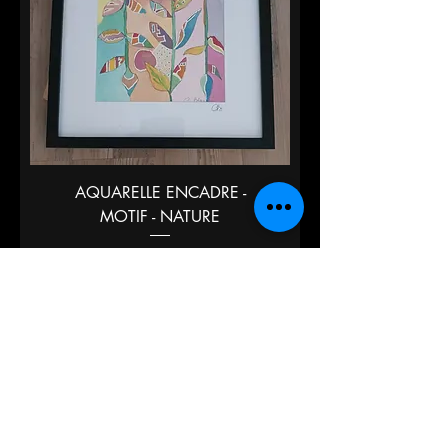
AQUARELLE ENCADRE -
MOTIF - NATURE
Prix
30,00 €