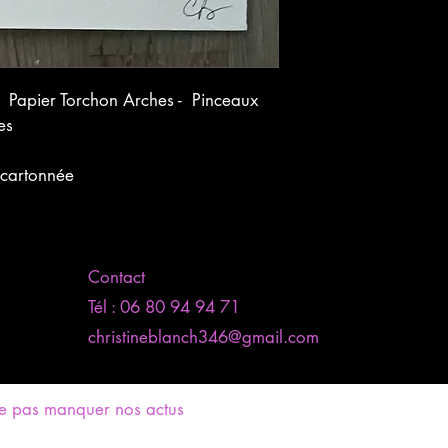
  Papier Torchon Arches -  Pinceaux 
es
e cartonnée
Contact
Tél : 06 80 94 94 71
christineblanch346@gmail.com
 ne pas manquer nos actus