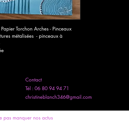
- Papier Torchon Arches - Pinceaux 
intures métalisées  - pinceaux à 
é
ée
Contact
Tél : 06 80 94 94 71
christineblanch346@gmail.com
 ne pas manquer nos actus