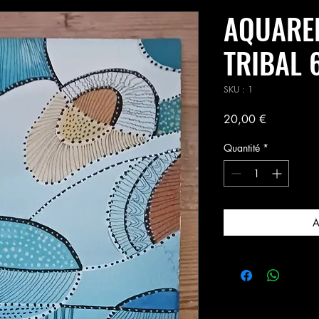
AQUAREL
TRIBAL 6
SKU : 1
Prix
20,00 €
Quantité
*
A