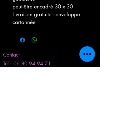
peut-être encadré 30 x 30
Livraison gratuite : enveloppe 
cartonnée
Contact
Tél :
06 80 94 94 71
christineblanch346@gmail.com
​Inscrivez-vous pour ne pas manquer
nos actus
S'inscrire