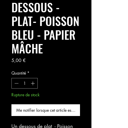
DESSOUS -
PLAT- POISSON
BLEU - PAPIER
MÂCHE
Prix
5,00 €
Quantité
*
Rupture de stock
Me notifier lorsque cet article est disponible
Un dessous de plat  - Poisson 