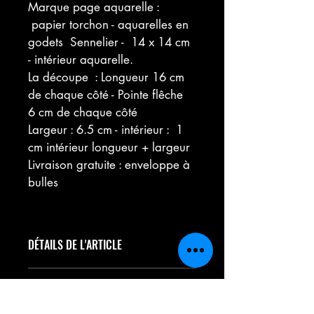
Marque page aquarelle :  
 papier torchon - aquarelles en 
godets  Sennelier -  14 x 14 cm 
- intérieur aquarelle.
La découpe  : Longueur 16 cm 
de chaque côté - Pointe flêche 
6 cm de chaque côté
Largeur : 6.5 cm - intérieur :  1 
cm intérieur longueur + largeur
Livraison gratuite : enveloppe à 
bulles
DÉTAILS DE L'ARTICLE
Détails d'article. Saisissez ici les 
POLITIQUE D'ÉCHANGE ET DE
caractéristiques de l'article : taille, 
REMBOURSEMENT
matière et autres détails utiles. Vous 