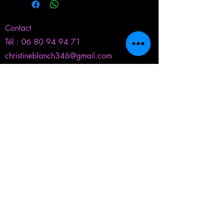
Contact
Tél :
06 80 94 94 71
christineblanch346@gmail.com
​Inscrivez-vous pour ne pas manquer
nos actus
S'inscrire