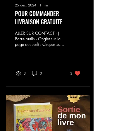
25 déc. 2024
∙
1
min
POUR COMMANDER -
LIVRAISON GRATUITE
ALLER SUR CONTACT - (
Barre outils - Onglet sur la
page accueil) : Cliquer sur
la boutique - il y a 49
articles - cliquer sur...
3
0
3