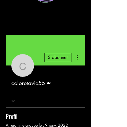
Plus d'actions
S'abonner
coloretavie55
Administrateur
coloretavie55
Profil
A rejoint le groupe le : 9 janv. 2022