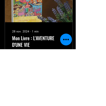
28 nov. 2024
∙
1
min
Mon Livre : L'AVENTURE
D'UNE VIE
AUTOBIOGRAPHIE -
Christine BLANCH Récits de
Vie - Angleterre - Allemagne
- Espagne - Toulouse - Paris
Catalogne - Voyages -
Etudes -
15
0
1