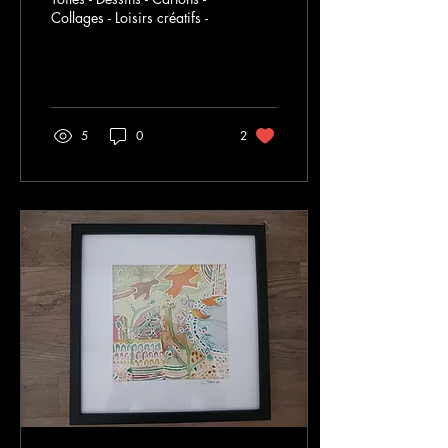
- Expositions Sud de France -
Collages - Loisirs créatifs -
Espagne - Perpignan et
nouveaux
5
0
2