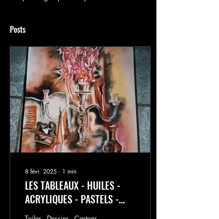
Posts
8 févr. 2025
∙
1
min
LES TABLEAUX - HUILES -
ACRYLIQUES - PASTELS -
AQUARELLES : 2003 a 2006
Toiles - Dessins - Cartons -