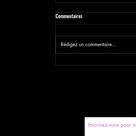
LES MARCHES EN PYRENEES
Commentaires
ORIENTALES 66
❤️😘💕👍😍😊😍🤣👌😁💕❤️❤️❤️
Le 15/06/2023 je vais faire un
Rédigez un commentaire...
marché à Canet-Plage en
Roussillon 66000 toute la journée.
18/06/2023 - Stand à Castelnou
66- un des plus beaux villages de
France 28/06/20
​Inscrivez-vous pour