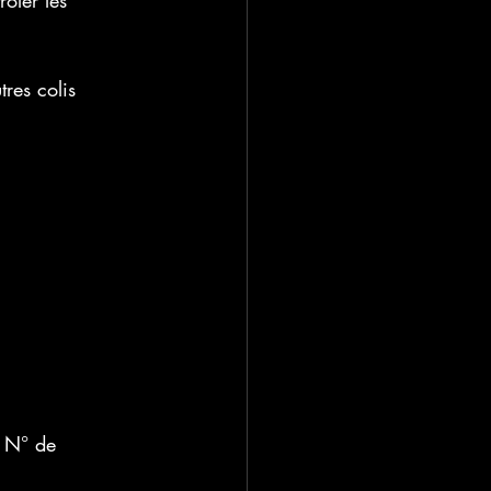
rôler les 
tres colis
e N° de 